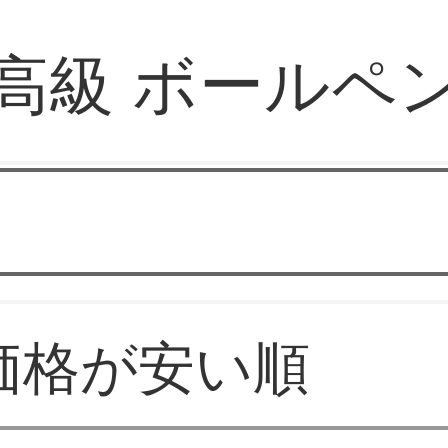
高級 ボールペ
ロマンス文房具
価格が安い順