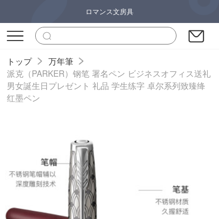
ロマンス文房具
トップ
万年筆
派克（PARKER）钢笔 署名ペン ビジネスオフィス送礼
男女誕生日プレゼント 礼品 学生练字 卓尔系列致臻绛
红墨ペン