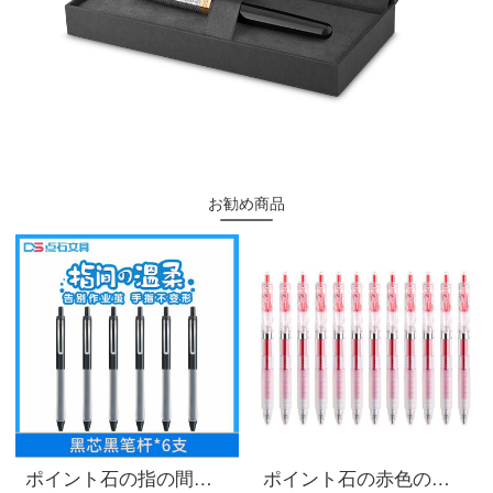
お勧め商品
ポイント石の指の間に優しい速乾は全針を押して中性の筆の黒と青の署名のペンの水性のペンの学生を管理します0.5 mm試験のペンで簡単に黒色のペンの執務するDS-017 6本【黒のペンの黒芯】
ポイント石の赤色の中性のペンはまっすぐにして液体の先生がペンで試験して注釈の教師を表示して添削します。学生の文房具の赤いペンでメモをします。