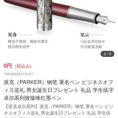
3
/
5
0円
(税込み)
16549635318181
派克（PARKER）钢笔 署名ペン ビジネスオフ
ィス送礼 男女誕生日プレゼント 礼品 学生练字
卓尔系列致臻绛红墨ペン
【派克卓尔系列】派克（PARKER）钢笔 署名ペン ビジ
ネスオフィス送礼 男女誕生日プレゼント 礼品 学生练