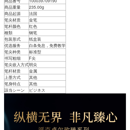
商品番号
100039709190
商品重量
235.00g
商品起源
法国
笔尖材质
金笔
笔杆颜色
红色
種類
钢笔
包装形式
纸盒装
优选服务
白条免息，免费教学
笔尖种类
标准型
书写粗细
F尖
笔尖嵌入方式
明尖
笔杆材质
金属
上墨方式
其他
笔身特点
其他
該当シーン
ビジネス