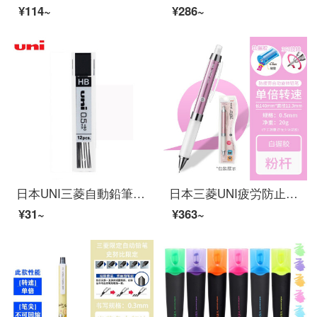
¥114~
¥286~
日本UNI三菱自動鉛筆芯UL-1403/1405/1407活動鉛芯0.5-HB
日本三菱UNI疲労防止+鉛芯自動回転ペンシルKuru Toga M 5-858 GGゴムペン、シャープペンシル0.5 mmピンクレバー、ホワイトグリップ
¥31~
¥363~