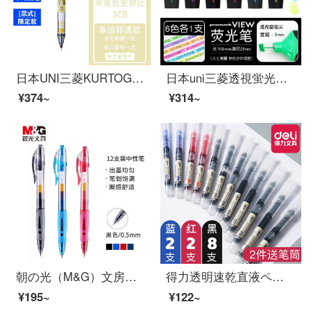
日本UNI三菱KURTOGAシャープペンシルM 5-450芯自動回転限定アクティブペンシルスヌーピー黄レバー0.3
日本uni三菱透視蛍光ペン創意マーカー学生用オフィス蛍光色ペンUSP-200カラーマーカー文房具6色各1本
¥374~
¥314~
朝の光（M&G）文房具GP 1008/0.5 mm黒中性ペンのヘッドサインペンは炭素ペンのオフィス用万年筆を押して12本/箱を使います。
得力透明速乾直液ペン学生が中性ペン黒炭素水性ストレート液でサインします。ペンで0.5 mm全針管式速乾サインをします。赤ペン速乾12本の混合装(8黒+2赤+2青)
¥195~
¥122~