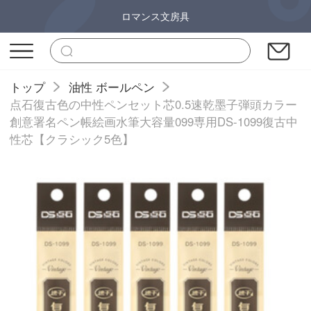
ロマンス文房具
トップ
油性 ボールペン
点石復古色の中性ペンセット芯0.5速乾墨子弾頭カラー
創意署名ペン帳絵画水筆大容量099専用DS-1099復古中
性芯【クラシック5色】