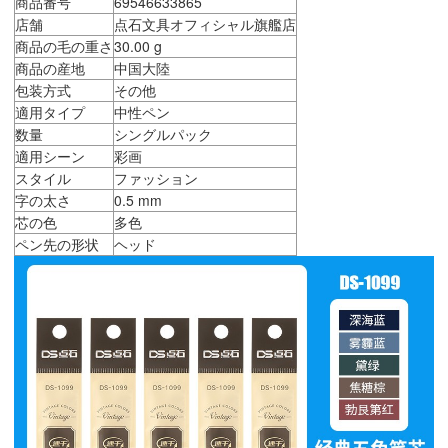
商品番号
69546633865
店舗
点石文具オフィシャル旗艦店
商品の毛の重さ
30.00 g
商品の産地
中国大陸
包装方式
その他
適用タイプ
中性ペン
数量
シングルパック
適用シーン
彩画
スタイル
ファッション
字の太さ
0.5 mm
芯の色
多色
ペン先の形状
ヘッド