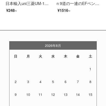
日本輸入uni三菱UM-151中性ペン0.5 mm試験黒水筆学生用文具51水性ペンオフィス財務用0.38サイン1本0.38黒ペン+5本の黒芯
n 9道の一連のEFペン先の曲がった先の書道の万年筆イリジウムの金ペンの署名ペン緑新中国風のオリジナルデザイン
¥248~
¥1516~
2026年8月
日
月
火
水
木
金
土
1
2
3
4
5
6
7
8
9
10
11
12
13
14
15