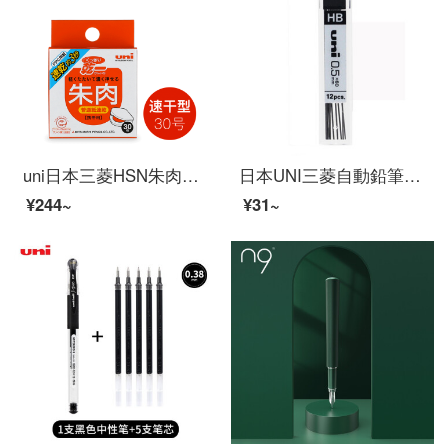
uni日本三菱HSN朱肉印台財務用印鑑速乾印台防水速乾印肉印画レッドHSN-S 30 Kミニ印台
日本UNI三菱自動鉛筆芯UL-1403/1405/1407活動鉛芯0.5-HB
¥244~
¥31~