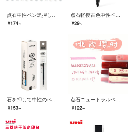
点石中性ペン黒押し式速乾学生用ペン0.5/0.38署名ペン作業試験専用ペン全針管手帳オフィス文房具ソフトグリップゴム指間優しいDS-904*12本セット（黒）
点石軽復古色中性ペンセット0.5 mm執務学生用カラー創意署名ペン速乾水筆全針管炭素試験単本装DS-099*1本装（経典黒）
¥174~
¥29~
石を押して中性のペンを芯の芯に変えて、速乾を組み合わせて、全針管の弾丸の水筆の署名のペンを押して芯の試験の専用の芯の0.5 mmの暗い赤色の青色の卸売りをします。
点石ニュートラルペンの可愛いアイデア小清新学生网红笔淡色系がノートに書いてあります。
¥153~
¥122~